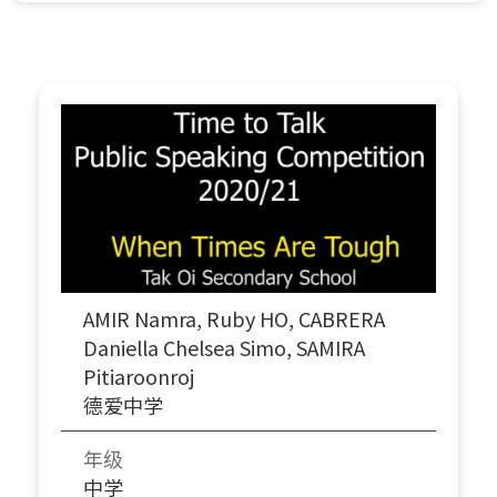
AMIR Namra, Ruby HO, CABRERA
Daniella Chelsea Simo, SAMIRA
Pitiaroonroj
德爱中学
年级
中学