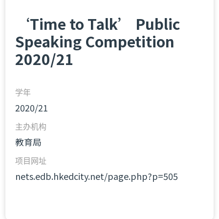
‘Time to Talk’ Public
Speaking Competition
2020/21
学年
2020/21
主办机构
教育局
项目网址
nets.edb.hkedcity.net/page.php?p=505