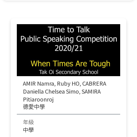
AMIR Namra, Ruby HO, CABRERA
Daniella Chelsea Simo, SAMIRA
Pitiaroonroj
德愛中學
年級
中學