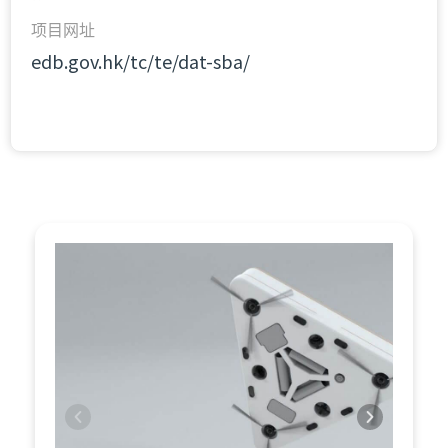
项目网址
edb.gov.hk/tc/te/dat-sba/