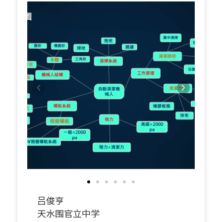
吕俊亨
天水围官立中学