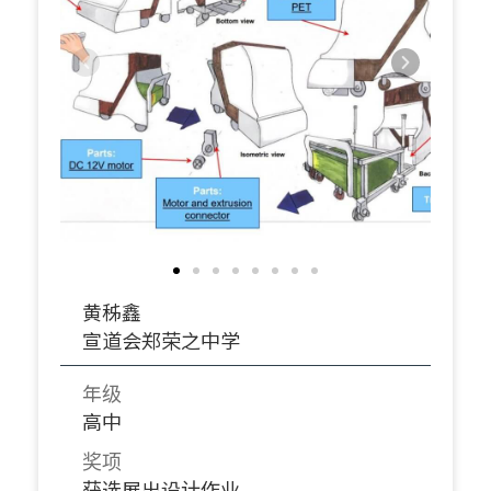
黄秭鑫
宣道会郑荣之中学
年级
高中
奖项
获选展出设计作业