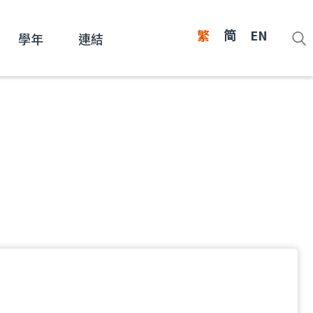
繁
简
EN
學年
連結