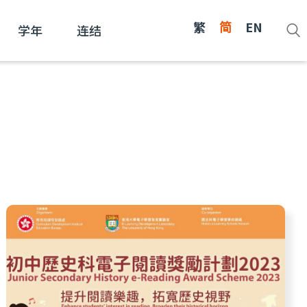
繁
简
EN
学年
连结