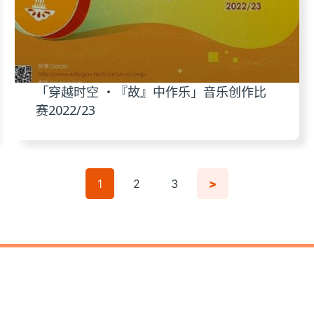
「穿越时空 ‧『故』中作乐」音乐创作比
赛2022/23
1
2
3
>