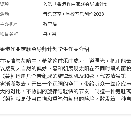
奖项
入选「香港作曲家联会导师计划」
活动
音乐荟萃 • 学校室乐创作2023
主办机构
教育局
项目名称
暮 • 朝
香港作曲家联会导师计划学生作品介绍
在疫情与灰暗中，希望这首乐曲成为一道曙光，把正能
以感受大自然的奥妙。暮和朝展现太阳在不同时段的面
《暮》运用几个音组成的旋律动机及和弦，代表清晨第
雾渐渐散去，开出一个辽阔的空间，带给听众一丝疗愈
大的对比，不协调的旋律与轻快的节奏，制造一种鬼魅
《朝》就是使用白描和重笔勾勒出的险境，散发着一种