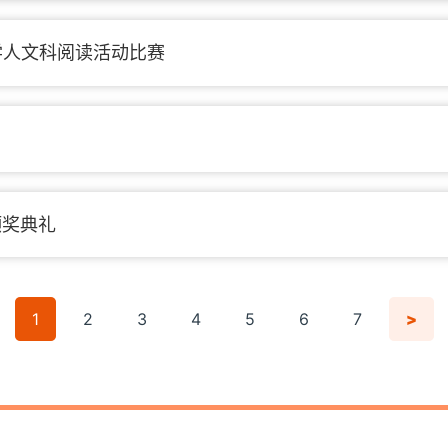
学人文科阅读活动比赛
颁奖典礼
1
2
3
4
5
6
7
>