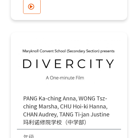
PANG Ka-ching Anna, WONG Tsz-
ching Marsha, CHU Hoi-ki Hanna,
CHAN Audrey, TANG Ti-jan Justine
玛利诺修院学校（中学部）
年级