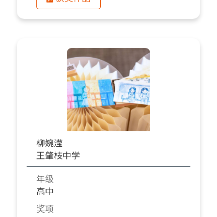
柳婉滢
王肇枝中学
年级
高中
奖项