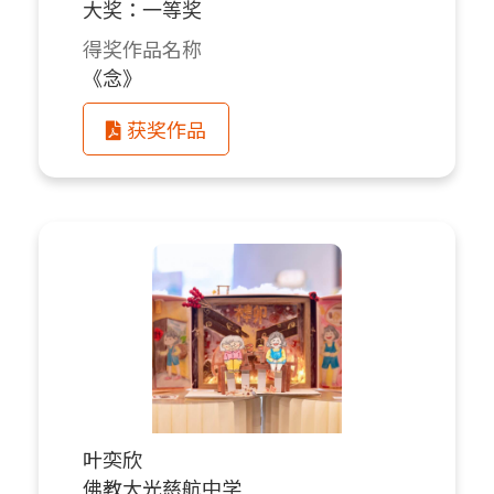
大奖：一等奖
得奖作品名称
《念》
获奖作品
叶奕欣
佛教大光慈航中学