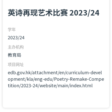
英诗再现艺术比赛 2023/24
学年
2023/24
主办机构
教育局
项目网址
edb.gov.hk/attachment/en/curriculum-devel
opment/kla/eng-edu/Poetry-Remake-Compe
tition/2023-24/website/main/index.html