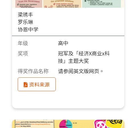
梁琇丰
罗乐琳
协恩中学
年级
高中
奖项
冠军及「经济X商业x科
技」主题大奖
得奖作品名称
请参阅英文版网页。
资料来源