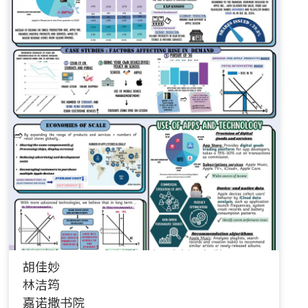
胡佳妙
林洁筠
嘉诺撒书院