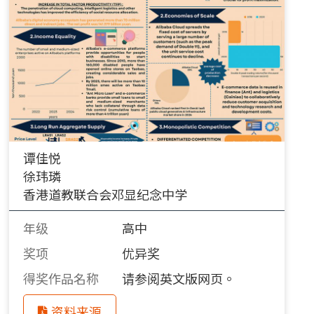
谭佳悦
徐玮璘
香港道教联合会邓显纪念中学
年级
高中
奖项
优异奖
得奖作品名称
请参阅英文版网页。
资料来源