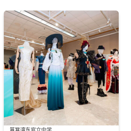
筲箕湾东官立中学