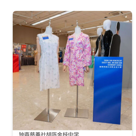
钟声慈善社胡陈金枝中学