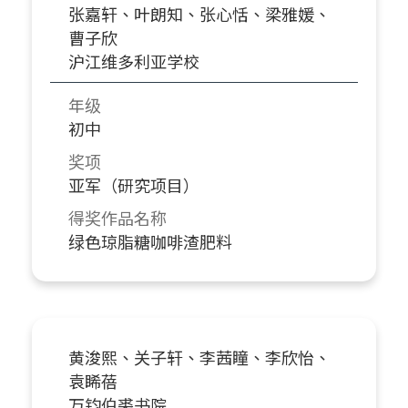
张嘉轩、叶朗知、张心恬、梁雅媛、
曹子欣
沪江维多利亚学校
年级
初中
奖项
亚军（研究项目）
得奖作品名称
绿色琼脂糖咖啡渣肥料
黄浚熙、关子轩、李茜瞳、李欣怡、
袁睎蓓
万钧伯裘书院