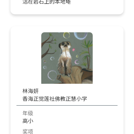
活在岩石上的本地龟
林海妍
香海正觉莲社佛教正慧小学
年级
高小
奖项