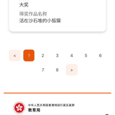
大奖
得奖作品名称
活在沙石堆的小狐獴
<
1
2
3
4
5
6
7
8
>