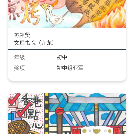
苏祖贤
文理书院（九龙）
年级
初中
奖项
初中组亚军