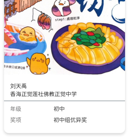
刘天禹
香海正觉莲社佛教正觉中学
年级
初中
奖项
初中组优异奖