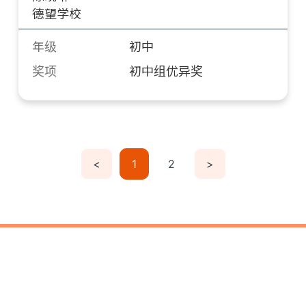
德望学校
年级
初中
奖项
初中组优异奖
<
1
2
>