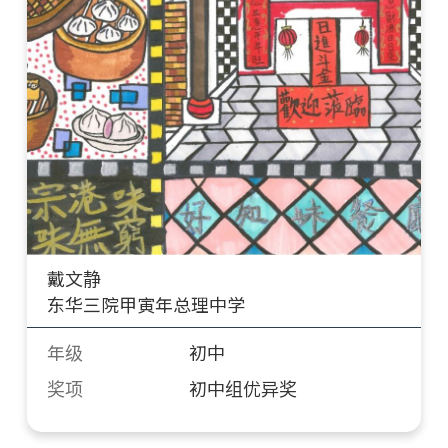
戴文静
东华三院甲寅年总理中学
年级
初中
奖项
初中组优异奖