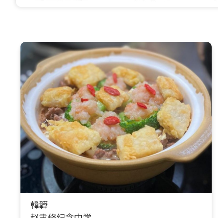
韓韡
赵聿修纪念中学