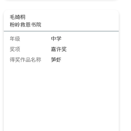
毛婍桐
粉岭救恩书院
年级
中学
奖项
嘉许奖
得奖作品名称
笋虾