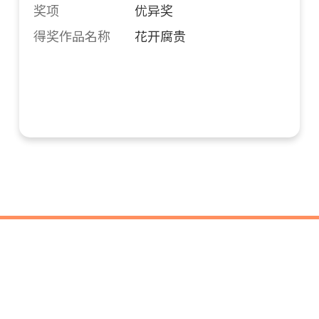
奖项
优异奖
得奖作品名称
花开腐贵