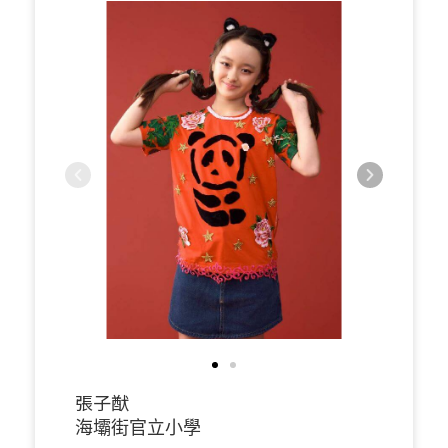
張子猷
海壩街官立小學