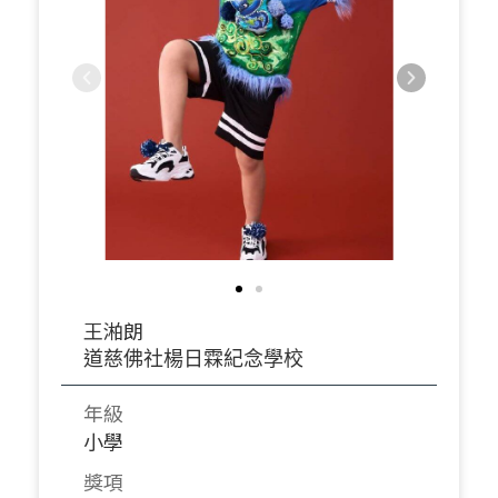
王湐朗
道慈佛社楊日霖紀念學校
年級
小學
獎項