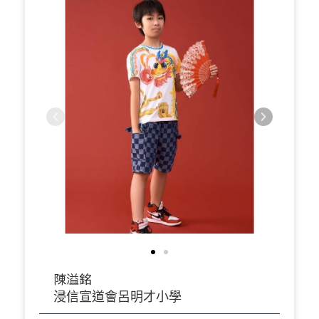
陳溢銘
浸信宣道會呂明才小學