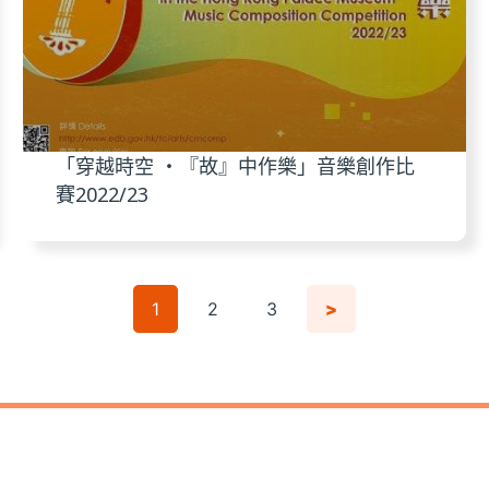
「穿越時空 ‧『故』中作樂」音樂創作比
賽2022/23
1
2
3
>