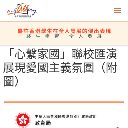
「心繫家國」聯校匯演
展現愛國主義氛圍（附
圖）