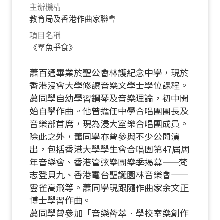
主辦機構
教育局及香港作曲家聯會
項目名稱
《羣魚爭食》
蕭百通畢業於聖公會林護紀念中學，現於
香港浸會大學修讀音樂文學士學位課程。
蕭同學自幼學習鋼琴及音樂理論，初中開
始自學作曲。他曾擔任中學合唱團團長及
音樂部首席，現為浸大室樂合唱團成員。
除此之外，蕭同學亦曾參與不少公開演
出，包括香港大學學生會合唱團第47屆周
年音樂會、香港管弦樂團樂季揭幕
——
梵
志登貝九、香港電台聖誕園林音樂會
——
雲雀高飛等。蕭同學現跟隨作曲家余文正
博士學習作曲。
蕭同學曾參加「音樂薈萃．學校室樂創作