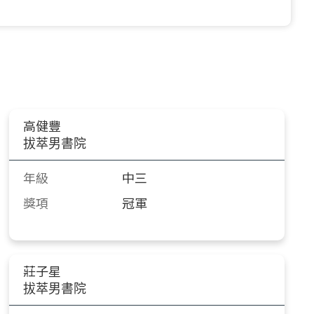
高健豐
拔萃男書院
年級
中三
獎項
冠軍
莊子星
拔萃男書院