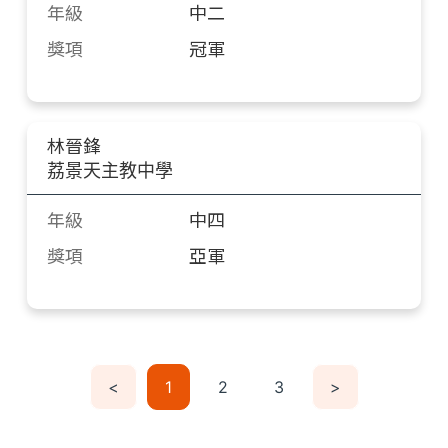
年級
中二
獎項
冠軍
林晉鋒
荔景天主教中學
年級
中四
獎項
亞軍
<
1
2
3
>