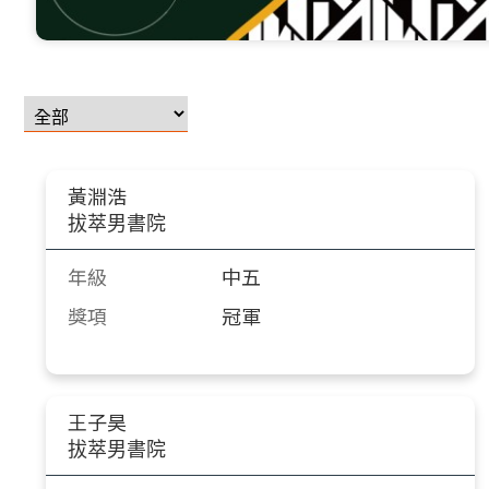
黃淵浩
拔萃男書院
年級
中五
獎項
冠軍
王子昊
拔萃男書院