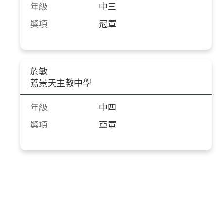
年級
中三
獎項
冠軍
於敏
荔景天主教中學
年級
中四
獎項
亞軍