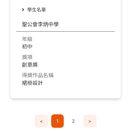
學生名單
聖公會李炳中學
年級
初中
獎項
創意獎
得獎作品名稱
裙褂設計
<
1
2
>