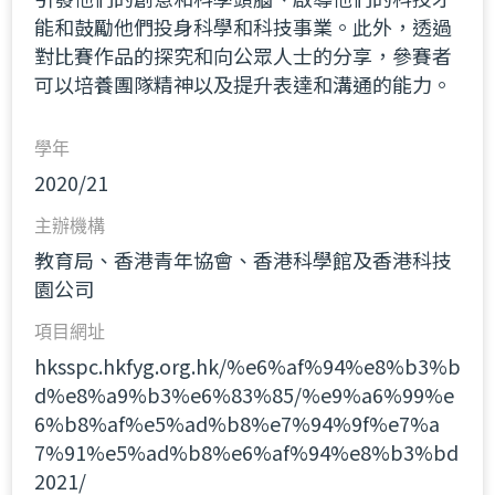
能和鼓勵他們投身科學和科技事業。此外，透過
對比賽作品的探究和向公眾人士的分享，參賽者
可以培養團隊精神以及提升表達和溝通的能力。
學年
2020/21
主辦機構
教育局、香港青年協會、香港科學館及香港科技
園公司
項目網址
hksspc.hkfyg.org.hk/%e6%af%94%e8%b3%b
d%e8%a9%b3%e6%83%85/%e9%a6%99%e
6%b8%af%e5%ad%b8%e7%94%9f%e7%a
7%91%e5%ad%b8%e6%af%94%e8%b3%bd
2021/