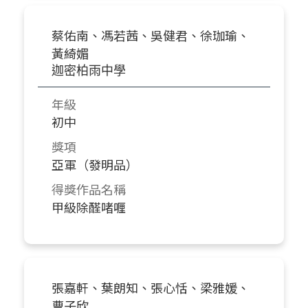
蔡佑南、馮若茜、吳健君、徐珈瑜、
黃綺媚
迦密柏雨中學
年級
初中
獎項
亞軍（發明品）
得獎作品名稱
甲級除醛啫喱
張嘉軒、葉朗知、張心恬、梁雅媛、
曹子欣