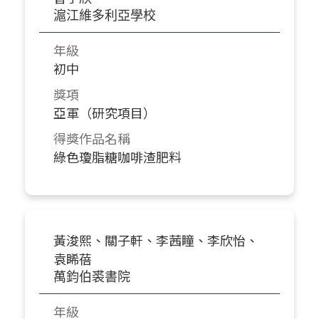
滬江維多利亞學校
年級
初中
獎項
亞軍（研究項目）
得獎作品名稱
綠色瓊脂糖咖啡渣肥料
黃浚熙、關子軒、李茜瞳、李欣怡、
袁睎蓓
萬鈞伯裘書院
年級