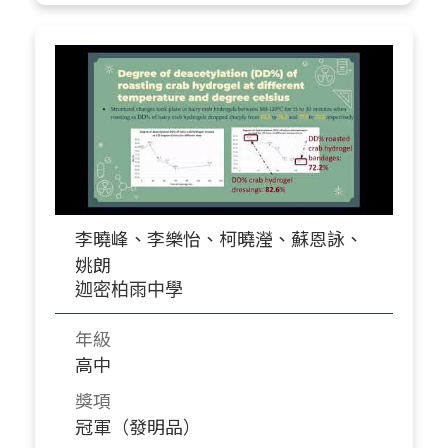
李曉峰、李樂怡、柯曉瀅、蘇恩詠、
姚朗
迦密柏雨中學
年級
高中
獎項
冠軍（發明品）