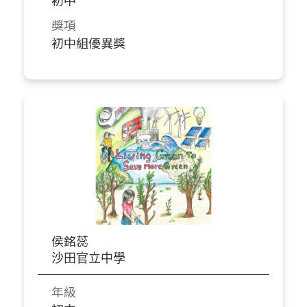
初中
獎項
初中組優異獎
侯銘蕊
沙田官立中學
年級