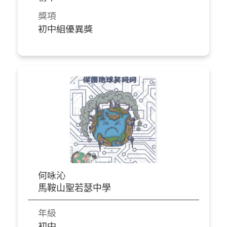
獎項
初中組優異獎
何咏沁
馬鞍山聖若瑟中學
年級
初中