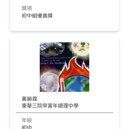
獎項
初中組優異獎
黃韻霖
東華三院甲寅年總理中學
年級
初中