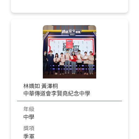
林嬌如 黃澤桐
中華傳道會李賢堯紀念中學
年級
中學
獎項
季軍