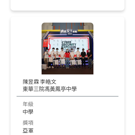
陳昱霖 李皓文
東華三院馮黃鳳亭中學
年級
中學
獎項
亞軍