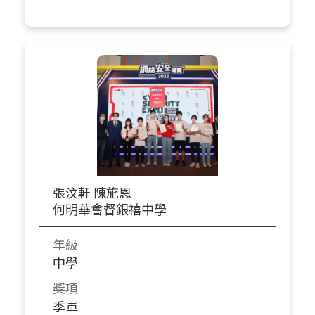
張汶軒 陳施恩
何明華會督銀禧中學
年級
中學
獎項
季軍