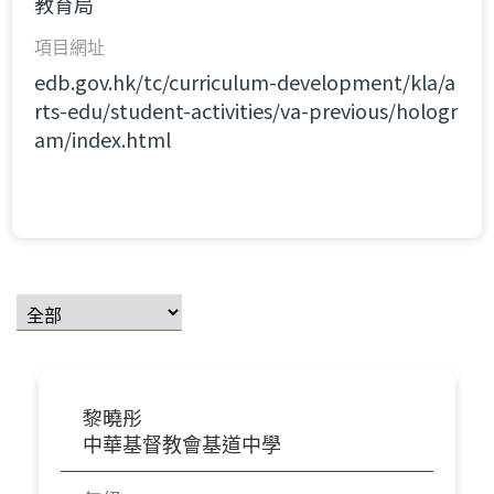
教育局
項目網址
edb.gov.hk/tc/curriculum-development/kla/a
rts-edu/student-activities/va-previous/hologr
am/index.html
黎曉彤
中華基督教會基道中學